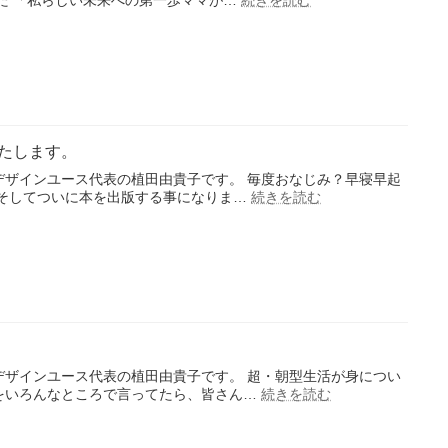
ブ
キ
ラ
ャ
ン
リ
デ
ア
ィ
ス
ン
テ
グ
ッ
授
プ
たします。
業
セ
ミ
デザインユース代表の植田由貴子です。 毎度おなじみ？早寝早起
ナ
:
 そしてついに本を出版する事になりま…
続きを読む
植
ー
田
登
の
壇
初
し
著
て
書！
き
出
ま
版
し
い
た。
た
デザインユース代表の植田由貴子です。 超・朝型生活が身につい
し
:
をいろんなところで言ってたら、皆さん…
続きを読む
早
ま
起
す。
き