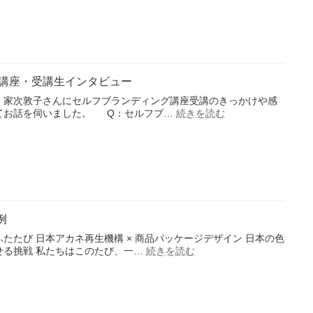
フ
講
ブ
生
ラ
イ
ン
ン
デ
タ
ィ
ビ
講座・受講生インタビュー
ン
ュ
グ
ー
、家次敦子さんにセルフブランディング講座受講のきっかけや感
講
:
てお話を伺いました。 Q：セルフブ…
続きを読む
セ
座・
ル
受
フ
講
ブ
生
ラ
イ
ン
ン
デ
タ
ィ
ビ
例
ン
ュ
グ
ー
たたび 日本アカネ再生機構 × 商品パッケージデザイン 日本の色
講
:
せる挑戦 私たちはこのたび、一…
続きを読む
伝
座・
統
受
×
講
未
生
来
イ