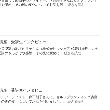
を目指して勉強中のデザイナー、河野翔子さんにセルフブランデ
制
:
けや感想、その後の変化についてお話を伺…
続きを読む
セ
作
ル
事
フ
例
ブ
ラ
ン
デ
ィ
講座・受講生インタビュー
ン
グ
会音楽家の池垣佐世子さん（株式会社ルシェア 代表取締役）にセ
講
:
受講のきっかけや感想、その後の変化に…
続きを読む
セ
座・
ル
受
フ
講
ブ
生
ラ
イ
ン
ン
デ
タ
ィ
ビ
講座・受講生インタビュー
ン
ュ
グ
ー
ドルアーティスト・森下朋子さんに、セルフブランディング講座
講
:
その後の変化についてお話を伺いました。…
続きを読む
セ
座・
ル
受