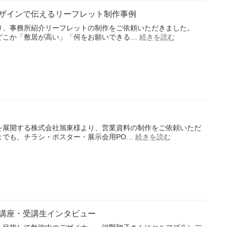
様
ザインで伝えるリーフレット制作事例
向
け
り、事務所紹介リーフレットの制作をご依頼いただきました。
セ
:
どこか「敷居が高い」「何をお願いできる…
続きを読む
「相
ル
談
フ
し
ブ
や
ラ
す
ン
さ」
デ
を
ィ
デ
ン
ザ
グ
イ
セ
を展開する株式会社旭東様より、営業資料の制作をご依頼いただ
ン
:
ミ
までも、チラシ・ポスター・展示会用PO…
続きを読む
営
で
ナ
業
伝
ー
資
え
事
料
る
例
制
リ
作
ー
事
フ
例
レ
講座・受講生インタビュー
ッ
ト