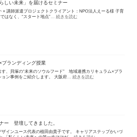
らしい未来」を届けるセミナー
モ
ン
 × 講師派遣プロジェクトクライアント：NPO法人えーる様 子育
し
:
”ではなく、“スタート地点”…
続きを読む
子
ぼ
育
り
て
器
中
商
の
品
女
ブ
性
ラ
に
ン
×ブランディング授業
「私
デ
ら
ィ
す、貝塚の“未来のソウルフード” 地域連携カリキュラム×ブラ
し
:
ン
ション事例をご紹介します。 大阪府…
続きを読む
地
い
グ
域
未
連
来」
携
を
カ
届
リ
け
キ
る
ュ
セ
ナー 登壇してきました。
ラ
ミ
ム
ナ
デザインユース代表の植田由貴子です。 キャリアステップかいづ
×
ー
:
た 「私らしい未来への第一歩ママが…
続きを読む