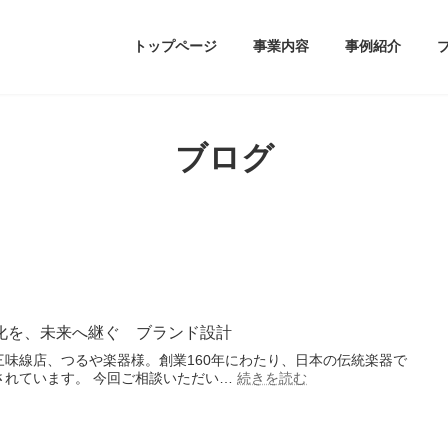
トップページ
事業内容
事例紹介
ブログ
文化を、未来へ継ぐ ブランド設計
味線店、つるや楽器様。創業160年にわたり、日本の伝統楽器で
:
されています。 今回ご相談いただい…
続きを読む
創
業
160
年