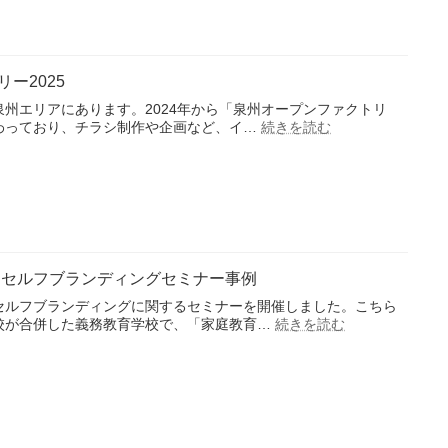
の
三
味
線
ー2025
文
化
州エリアにあります。2024年から「泉州オープンファクトリ
を、
:
わっており、チラシ制作や企画など、イ…
続きを読む
未
泉
来
州
へ
オ
継
ー
ぐ
プ
ブ
ン
ラ
フ
ン
ァ
 セルフブランディングセミナー事例
ド
ク
設
ト
セルフブランディングに関するセミナーを開催しました。こちら
計
リ
:
校が合併した義務教育学校で、「家庭教育…
続きを読む
中
ー
学
2025
生
の
保
護
者