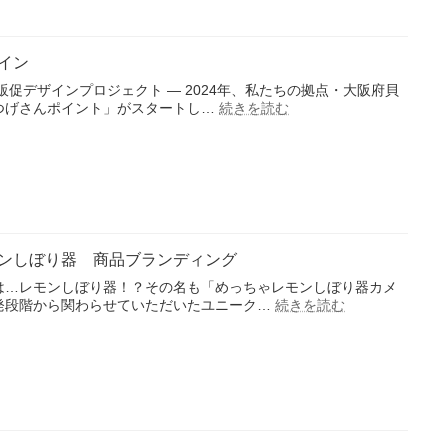
デ
ン
ザ
タ
イ
ビ
イン
ン
ュ
事
ー
販促デザインプロジェクト ― 2024年、私たちの拠点・大阪府貝
例
:
つげさんポイント」がスタートし…
続きを読む
地
域
ポ
イ
ン
ト
販
促
ンしぼり器 商品ブランディング
デ
ザ
は…レモンしぼり器！？その名も「めっちゃレモンしぼり器カメ
イ
:
発段階から関わらせていただいたユニーク…
続きを読む
め
ン
っ
ち
ゃ
絞
れ
る！
レ