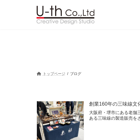
コ
ナ
ン
ビ
テ
ゲ
ン
ー
ツ
シ
へ
ョ
ス
ン
キ
に
ッ
移
プ
動
トップページ
ブログ
創業160年の三味線
大阪府・堺市にある老舗三
ある三味線の製造販売を