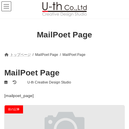
コ
ナ
ン
ビ
テ
ゲ
ン
ー
ツ
シ
へ
ョ
MailPoet Page
ス
ン
キ
に
ッ
移
プ
動
トップページ
MailPoet Page
MailPoet Page
MailPoet Page
最
U-th Creative Design Studio
終
更
[mailpoet_page]
新
日
時
前の記事
: